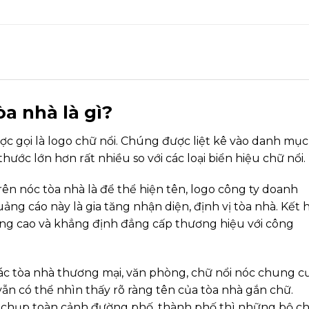
òa nhà là gì?
ợc gọi là logo chữ nổi. Chúng được liệt kê vào danh mục
ước lớn hơn rất nhiều so với các loại biển hiệu chữ nổi.
ên nóc tòa nhà là để thể hiện tên, logo công ty doanh
uảng cáo này là gia tăng nhận diện, định vị tòa nhà. Kết 
 nâng cao và khẳng định đẳng cấp thương hiệu với công
ác tòa nhà thương mại, văn phòng, chữ nổi nóc chung c
vẫn có thể nhìn thấy rõ ràng tên của tòa nhà gắn chữ.
 chụp toàn cảnh đường phố, thành phố thì những bộ c