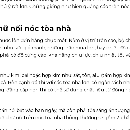
 chú ý rất lớn. Chúng giống như biển quảng cáo trên nóc
hữ nổi nóc tòa nhà
thước lên đến hàng chục mét. Nằm ở vị trí trên cao, bộ c
ớn như sức gió mạnh, những trận mưa lớn, hay nhiệt độ 
phải có độ cứng cáp, khả năng chịu lực, chịu nhiệt tốt v
như kim loại hoặc hợp kim như: sắt, tôn, alu (tấm hợp ki
cả. Bên cạnh đó thì với các tòa nhà lớn, có ngân sách nh
g, đẳng cấp hơn thì có thể sử dụng chất liệu từ đồng h
cần nổi bật vào ban ngày, mà còn phải tỏa sáng ấn tượng
bộ chữ nổi trên nóc tòa nhà thông thường sẽ gồm 2 phầ