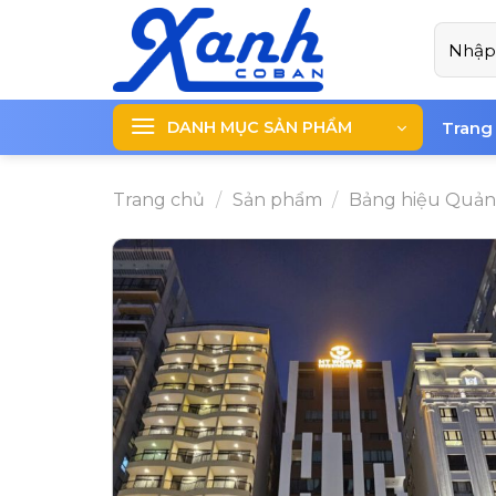
Skip
Tìm
to
kiếm:
content
DANH MỤC SẢN PHẨM
Trang
Trang chủ
/
Sản phẩm
/
Bảng hiệu Quản