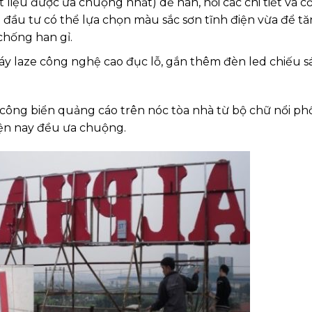
 liệu được ưa chuộng nhất) dễ hàn, nối các chi tiết và c
 đầu tư có thể lựa chọn màu sắc sơn tĩnh điện vừa để t
chống han gỉ.
y laze công nghệ cao đục lỗ, gắn thêm đèn led chiếu 
i công biển quảng cáo trên nóc tòa nhà từ bộ chữ nổi ph
iện nay đều ưa chuộng.