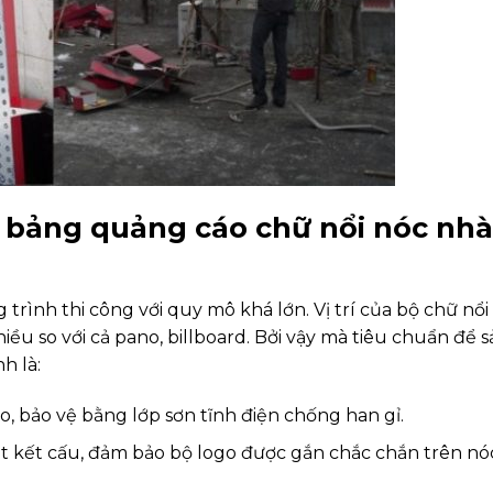
a bảng quảng cáo chữ nổi nóc nhà
 trình thi công với quy mô khá lớn. Vị trí của bộ chữ nổi
ều so với cả pano, billboard. Bởi vậy mà tiêu chuẩn để s
h là:
o, bảo vệ bằng lớp sơn tĩnh điện chống han gỉ.
ặt kết cấu, đảm bảo bộ logo được gắn chắc chắn trên nó