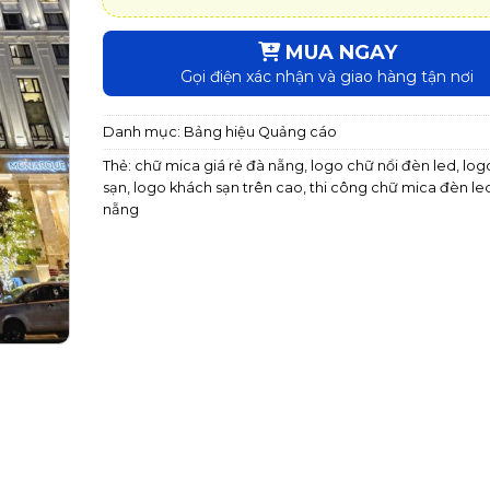
MUA NGAY
Gọi điện xác nhận và giao hàng tận nơi
Danh mục:
Bảng hiệu Quảng cáo
Thẻ:
chữ mica giá rẻ đà nẵng
,
logo chữ nổi đèn led
,
log
sạn
,
logo khách sạn trên cao
,
thi công chữ mica đèn led
nẵng