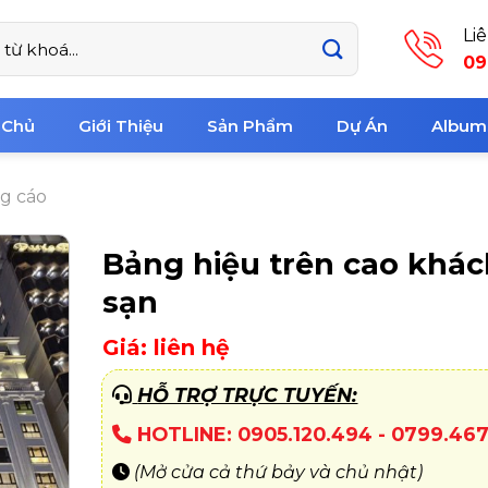
Li
09
 Chủ
Giới Thiệu
Sản Phẩm
Dự Án
Album
g cáo
Bảng hiệu trên cao khác
sạn
Giá: liên hệ
HỖ TRỢ TRỰC TUYẾN:
HOTLINE: 0905.120.494 - 0799.46
(Mở cửa cả thứ bảy và chủ nhật)