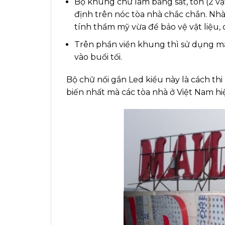
Bộ khung chữ làm bằng sắt, tôn (2 vật
định trên nóc tòa nhà chắc chắn. Nhà
tính thẩm mỹ vừa để bảo vệ vật liệu, 
Trên phần viền khung thì sử dụng má
vào buổi tối.
Bộ chữ nổi gắn Led kiểu này là cách th
biến nhất mà các tòa nhà ở Việt Nam h