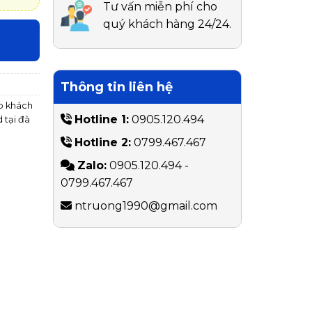
Tư vấn miễn phí cho
quý khách hàng 24/24.
Thông tin liên hệ
o khách
Hotline 1:
0905.120.494
 tại đà
Hotline 2:
0799.467.467
Zalo:
0905.120.494 -
0799.467.467
ntruong1990@gmail.com