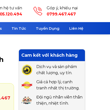
ên hệ tư vấn
Góp ý, khiếu nại
05.120.494
0799.467.467
s
Tin Tức
Tuyển Dụng
Liên Hệ
Cam kết với khách hàng
h
Dịch vụ và sản phẩm
chất lượng, uy tín.
Giá cả hợp lý, cạnh
tranh nhất thị trường.
Đội ngũ nhân viên thân
7.467
thiện, nhiệt tình.