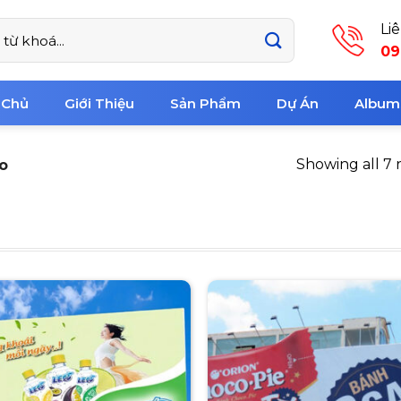
Li
09
 Chủ
Giới Thiệu
Sản Phẩm
Dự Án
Album
Showing all 7 
o