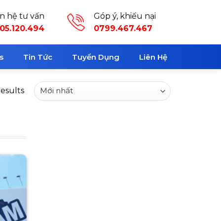
ên hệ tư vấn
Góp ý, khiếu nại
05.120.494
0799.467.467
s
Tin Tức
Tuyển Dụng
Liên Hệ
results