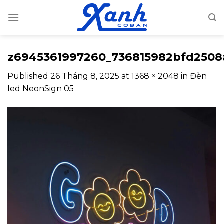
Skip
to
content
z6945361997260_736815982bfd2508
Published
26 Tháng 8, 2025
at
1368 × 2048
in
Đèn
led NeonSign 05