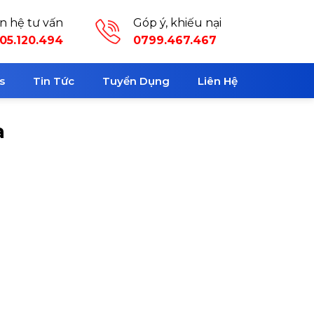
ên hệ tư vấn
Góp ý, khiếu nại
05.120.494
0799.467.467
s
Tin Tức
Tuyển Dụng
Liên Hệ
a