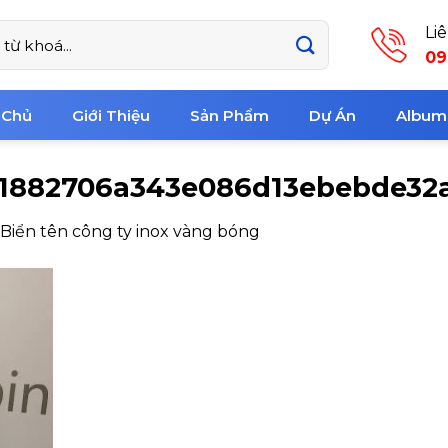
Li
09
 Chủ
Giới Thiệu
Sản Phẩm
Dự Án
Album
1882706a343e086d13ebebde32
Biển tên công ty inox vàng bóng