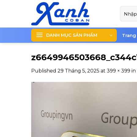
Skip
Tìm
to
kiếm:
content
DANH MỤC SẢN PHẨM
Trang
z6649946503668_c344c
Published
29 Tháng 5, 2025
at
399 × 399
in