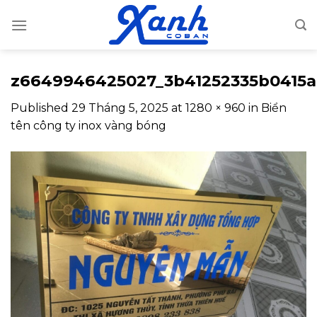
Skip
to
content
z6649946425027_3b41252335b0415a1
Published
29 Tháng 5, 2025
at
1280 × 960
in
Biển
tên công ty inox vàng bóng