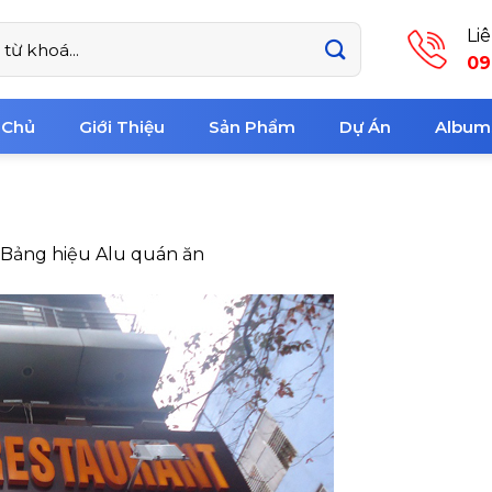
Li
09
 Chủ
Giới Thiệu
Sản Phẩm
Dự Án
Album
Bảng hiệu Alu quán ăn