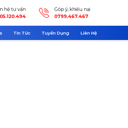
ên hệ tư vấn
Góp ý, khiếu nại
05.120.494
0799.467.467
s
Tin Tức
Tuyển Dụng
Liên Hệ