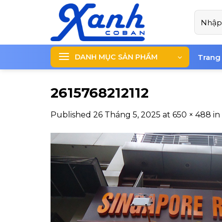
Skip
Tìm
to
kiếm:
content
DANH MỤC SẢN PHẨM
Trang
2615768212112
Published
26 Tháng 5, 2025
at
650 × 488
in