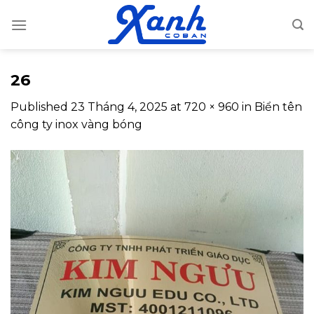
Skip
to
content
26
Published
23 Tháng 4, 2025
at
720 × 960
in
Biển tên
công ty inox vàng bóng