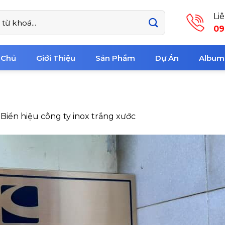
Li
09
 Chủ
Giới Thiệu
Sản Phẩm
Dự Án
Album
n
Biển hiệu công ty inox trắng xước