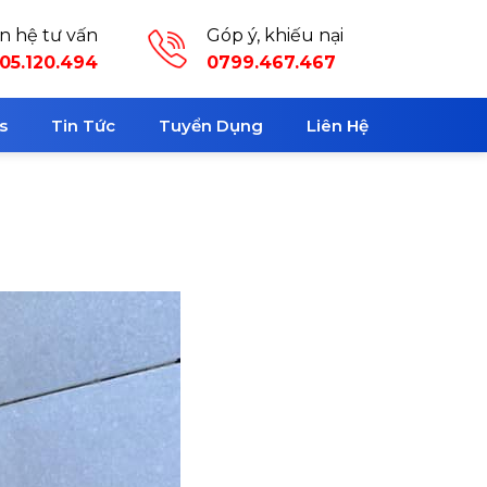
ên hệ tư vấn
Góp ý, khiếu nại
05.120.494
0799.467.467
s
Tin Tức
Tuyển Dụng
Liên Hệ