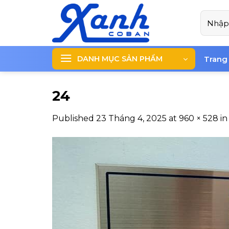
Skip
Tìm
to
kiếm:
content
DANH MỤC SẢN PHẨM
Trang
24
Published
23 Tháng 4, 2025
at
960 × 528
i