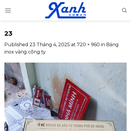
Skip
to
content
23
Published
23 Tháng 4, 2025
at
720 × 960
in
Bảng
inox vàng công ty